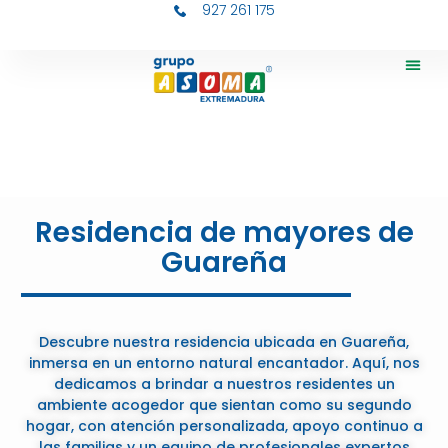
927 261 175
Residenc
Residenc
CEI Cha
Trabaja 
Residencia de mayores de
Guareña
Descubre nuestra residencia ubicada en Guareña,
inmersa en un entorno natural encantador. Aquí, nos
dedicamos a brindar a nuestros residentes un
ambiente acogedor que sientan como su segundo
hogar, con atención personalizada, apoyo continuo a
las familias y un equipo de profesionales expertos