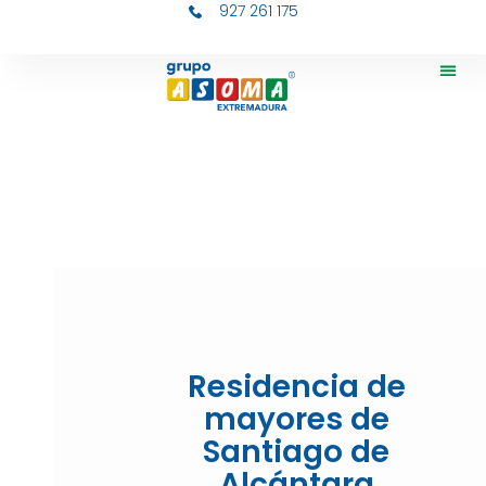
927 261 175
Residenc
Residenc
CEI Cha
Trabaja 
Residencia de
mayores de
Santiago de
Alcántara